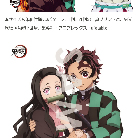
▲サイズ＆印刷仕様は3パターン。L判、2L判の写真プリントと、A4光
沢紙 ©吾峠呼世晴／集英社・アニプレックス・ufotable