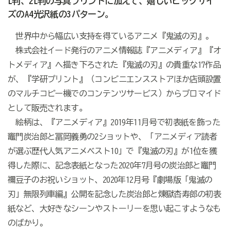
L判、2L判の写真プリントに加えて、嬉しいビッグサイ
ズのA4光沢紙の3パターン。
世界中から幅広い支持を得ているアニメ『鬼滅の刃』。
株式会社イード発行のアニメ情報誌『アニメディア』『オ
トメディア』へ描き下ろされた『鬼滅の刃』の貴重な17作品
が、『学研プリント』（コンビニエンスストアほか店頭設置
のマルチコピー機でのコンテンツサービス）からブロマイド
として販売されます。
絵柄は、『アニメディア』2019年11月号で初表紙を飾った
竈門炭治郎と冨岡義勇の2ショットや、「アニメディア読者
が選ぶ歴代人気アニメベスト10」で『鬼滅の刃』が1位を獲
得した際に、記念表紙となった2020年7月号の炭治郎と竈門
禰󠄀豆子のお祝いショット、2020年12月号『劇場版「鬼滅の
刃」無限列車編』公開を記念した炭治郎と煉󠄁獄杏寿郎の初表
紙など、大好きなシーンやストーリーを思い起こすようなも
のばかり。