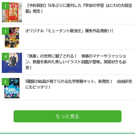
【予約殺到】16年ぶりに復刊した『学研の学習 はにわの大国宝
2
展』発売！
オリジナル「ミュータント最強王」優秀作品発表!!!
3
「執事」の世界に魅了される！ 執事のマナーやファッショ
4
ン、教養を集めた美しいイラスト図鑑が登場。英国好きも必
見！
5種類の結晶が育てられる化学実験キット、新発売！ 自由研究
5
にもピッタリ！
もっと見る