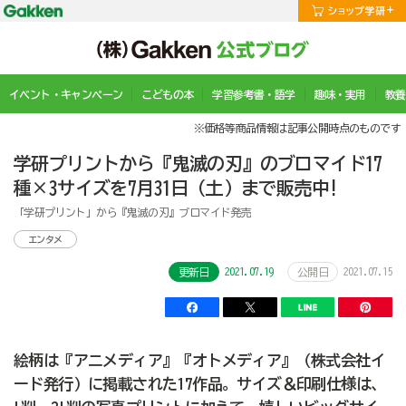
イベント・キャンペーン
こどもの本
学習参考書・語学
趣味・実用
教養
※価格等商品情報は記事公開時点のものです
学研プリントから『鬼滅の刃』のブロマイド17
種×3サイズを7月31日（土）まで販売中!
「学研プリント」から『鬼滅の刃』ブロマイド発売
エンタメ
2021.07.19
2021.07.15
更新日
公開日
絵柄は『アニメディア』『オトメディア』（株式会社イ
ード発行）に掲載された17作品。サイズ＆印刷仕様は、