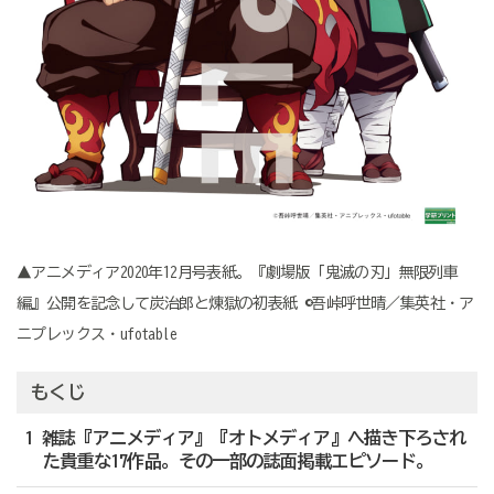
▲アニメディア2020年12月号表紙。『劇場版「鬼滅の刃」無限列車
編』公開を記念して炭治郎と煉󠄁獄の初表紙 ©吾峠呼世晴／集英社・ア
ニプレックス・ufotable
もくじ
1 雑誌『アニメディア』『オトメディア』へ描き下ろされ
た貴重な17作品。その一部の誌面掲載エピソード。