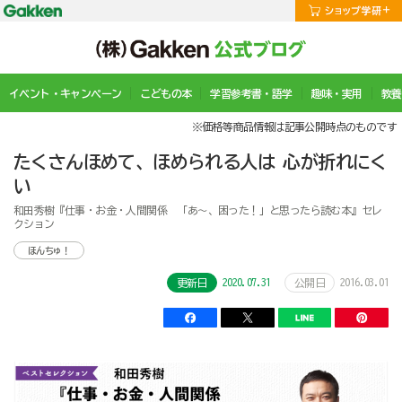
イベント・キャンペーン
こどもの本
学習参考書・語学
趣味・実用
教養
※価格等商品情報は記事公開時点のものです
たくさんほめて、ほめられる人は 心が折れにく
い
和田秀樹『仕事・お金・人間関係 「あ～、困った！」と思ったら読む本』セレ
クション
ほんちゅ！
2020.07.31
2016.03.01
更新日
公開日