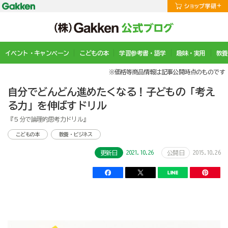
イベント・キャンペーン
こどもの本
学習参考書・語学
趣味・実用
教養
※価格等商品情報は記事公開時点のものです
自分でどんどん進めたくなる！子どもの「考え
る力」を伸ばすドリル
『５分で論理的思考力ドリル』
こどもの本
教養・ビジネス
2021.10.26
2015.10.26
更新日
公開日