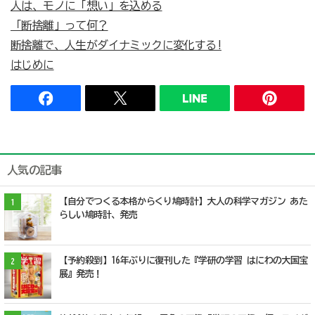
人は、モノに「想い」を込める
「断捨離」って何？
断捨離で、人生がダイナミックに変化する!
はじめに
人気の記事
【自分でつくる本格からくり鳩時計】大人の科学マガジン あた
1
らしい鳩時計、発売
【予約殺到】16年ぶりに復刊した『学研の学習 はにわの大国宝
2
展』発売！