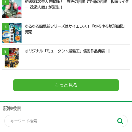
約600体の怪人を収録！ 異色の図鑑『学研の図鑑 仮面ライダ
3
ー 改造人間』が誕生！
ゆるゆる図鑑新シリーズはサイエンス！『ゆるゆる地球図鑑』
4
発売
オリジナル「ミュータント最強王」優秀作品発表!!!
5
もっと見る
記事検索