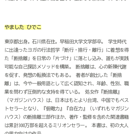
やました ひでこ
東京都出身。石川県在住。早稲田大学文学部卒。 学生時代
に出逢ったヨガの行法哲学「断行・捨行・離行」に着想を得
た「断捨離」を日常の「片づけ」に落とし込み、誰もが実践
可能な自己探訪メソッドを構築。 断捨離は、心の新陳代謝
を促す、発想の転換法でもある。 著者が創出した「断捨
離」は、今や一般用語として広く認知され、年齢、性別、職
業を問わず圧倒的な支持を得ている。 処女作『断捨離』
（マガジンハウス）は、日本はもとより台湾、中国でもベス
トセラーとなり、『俯瞰力』『自在力』（いずれもマガジン
ハウス）の断捨離三部作ほか、著作・監修を含めた関連書籍
は累計300万部を超えるミリオンセラー。 本書は、初の大人
の男女向けの作品。