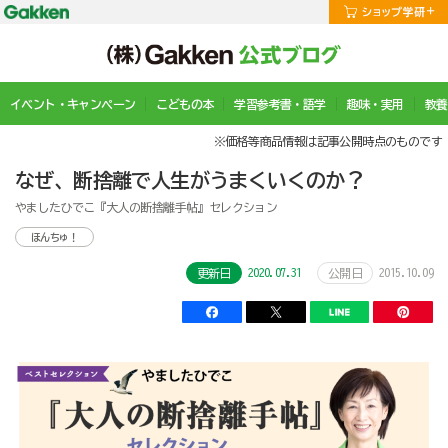
イベント・キャンペーン
こどもの本
学習参考書・語学
趣味・実用
教養
※価格等商品情報は記事公開時点のものです
なぜ、断捨離で人生がうまくいくのか？
やましたひでこ『大人の断捨離手帖』セレクション
ほんちゅ！
2020.07.31
2015.10.09
更新日
公開日